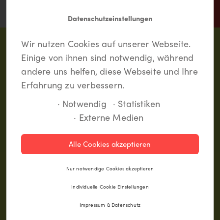
Datenschutzeinstellungen
In Lippstadt findet jeder
Meine LiKEs.
Du musst dich einloggen um
Wir nutzen Cookies auf unserer Webseite.
etwas.
Deine Lieblingsorte zu speichern und eine
Einige von ihnen sind notwendig, während
Route anzulegen. Wenn Du noch kein Login
andere uns helfen, diese Webseite und Ihre
hast, kannst Du Dich hier kostenlos anmelden.
Erfahrung zu verbessern.
· Notwendig
· Statistiken
· Externe Medien
Registrieren
Alle Cookies akzeptieren
Einloggen
Nur notwendige Cookies akzeptieren
Individuelle Cookie Einstellungen
Impressum & Datenschutz