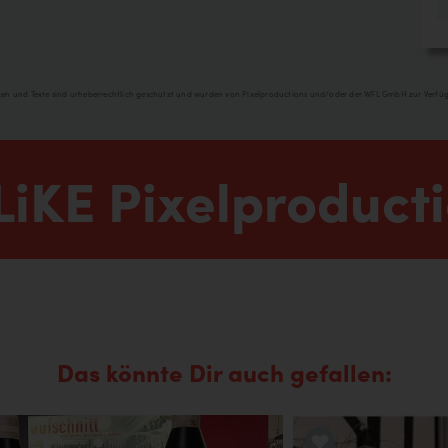
iken und Texte sind urheberrechtlich geschützt und wurden von Pixelproductions und/oder der WFL GmbH zur Verfüg
LiKE Pixelproducti
Das könnte Dir auch gefallen:
LiKE it!