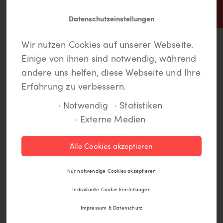
Datenschutzeinstellungen
In Lippstadt findet jeder
Meine LiKEs.
Du musst dich einloggen um
Wir nutzen Cookies auf unserer Webseite.
etwas.
Deine Lieblingsorte zu speichern und eine
Einige von ihnen sind notwendig, während
Route anzulegen. Wenn Du noch kein Login
andere uns helfen, diese Webseite und Ihre
hast, kannst Du Dich hier kostenlos anmelden.
Erfahrung zu verbessern.
· Notwendig
· Statistiken
· Externe Medien
Registrieren
Alle Cookies akzeptieren
Einloggen
Nur notwendige Cookies akzeptieren
Individuelle Cookie Einstellungen
Impressum & Datenschutz