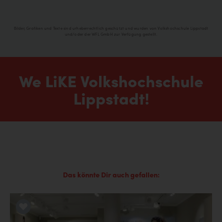
Bilder, Grafiken und Texte sind urheberrechtlich geschützt und wurden von Volkshochschule Lippstadt
und/oder der WFL GmbH zur Verfügung gestellt.
We LiKE Volkshochschule
Lippstadt!
Das könnte Dir auch gefallen:
LiKE it!