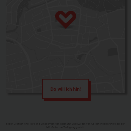
Da will ich hin!
Bilder, Grafiken und Texte sind urheberrechtlich geschützt und wurden von Goldener Hahn und/oder der
WFL GmbH zur Verfügung gestellt.