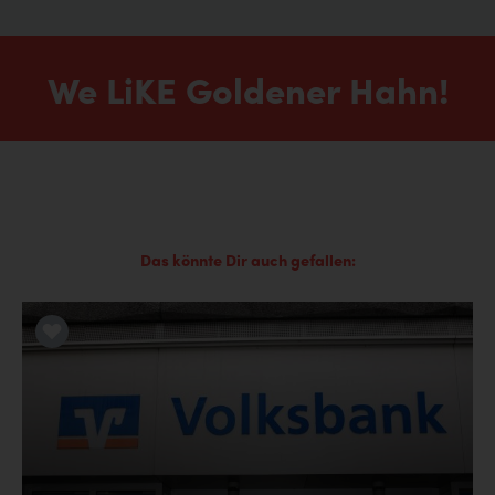
We LiKE Goldener Hahn!
Das könnte Dir auch gefallen:
LiKE it!