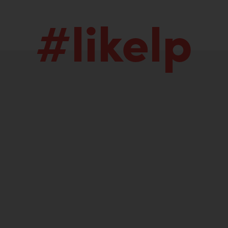
#likelp