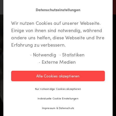
Datenschutzeinstellungen
In Lippstadt findet jeder
Meine LiKEs.
Du musst dich einloggen um
Wir nutzen Cookies auf unserer Webseite.
etwas.
Deine Lieblingsorte zu speichern und eine
Einige von ihnen sind notwendig, während
Route anzulegen. Wenn Du noch kein Login
andere uns helfen, diese Webseite und Ihre
hast, kannst Du Dich hier kostenlos anmelden.
Erfahrung zu verbessern.
· Notwendig
· Statistiken
· Externe Medien
Registrieren
Alle Cookies akzeptieren
Einloggen
Nur notwendige Cookies akzeptieren
Individuelle Cookie Einstellungen
Impressum & Datenschutz