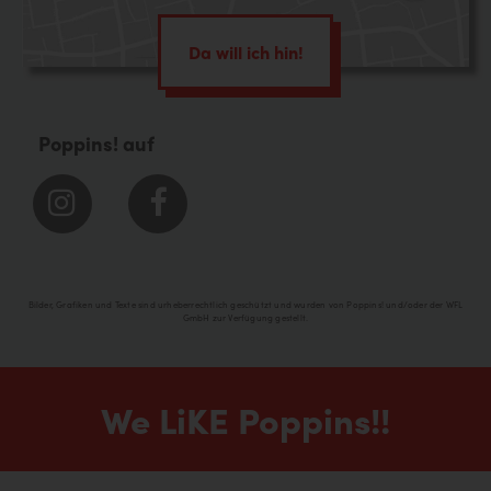
Da will ich hin!
Poppins! auf
Bilder, Grafiken und Texte sind urheberrechtlich geschützt und wurden von Poppins! und/oder der WFL
GmbH zur Verfügung gestellt.
We LiKE Poppins!!