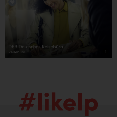
LiKE it!
DER Deutsches Reisebüro
Reisebüro
#likelp