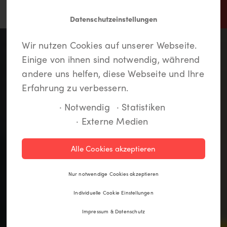
Datenschutzeinstellungen
In Lippstadt findet jeder
Meine LiKEs.
Du musst dich einloggen um
Wir nutzen Cookies auf unserer Webseite.
etwas.
Deine Lieblingsorte zu speichern und eine
Einige von ihnen sind notwendig, während
Route anzulegen. Wenn Du noch kein Login
andere uns helfen, diese Webseite und Ihre
hast, kannst Du Dich hier kostenlos anmelden.
Erfahrung zu verbessern.
· Notwendig
· Statistiken
· Externe Medien
Registrieren
Alle Cookies akzeptieren
Einloggen
Nur notwendige Cookies akzeptieren
Individuelle Cookie Einstellungen
Impressum & Datenschutz