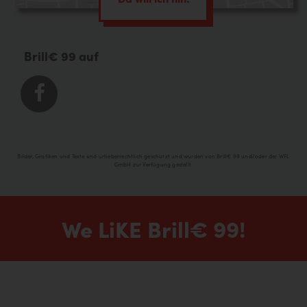
Brill€ 99 auf
Bilder, Grafiken und Texte sind urheberrechtlich geschützt und wurden von Brill€ 99 und/oder der WFL
GmbH zur Verfügung gestellt.
We LiKE Brill€ 99!