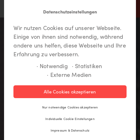
Datenschutzeinstellungen
In Lippstadt findet jeder
Meine LiKEs.
Du musst dich einloggen um
Wir nutzen Cookies auf unserer Webseite.
etwas.
Deine Lieblingsorte zu speichern und eine
Einige von ihnen sind notwendig, während
Route anzulegen. Wenn Du noch kein Login
andere uns helfen, diese Webseite und Ihre
hast, kannst Du Dich hier kostenlos anmelden.
Erfahrung zu verbessern.
· Notwendig
· Statistiken
· Externe Medien
Registrieren
Alle Cookies akzeptieren
Einloggen
Nur notwendige Cookies akzeptieren
Individuelle Cookie Einstellungen
Impressum & Datenschutz