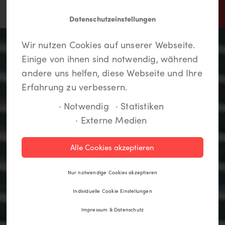
Datenschutzeinstellungen
In Lippstadt findet jeder
Meine LiKEs.
Du musst dich einloggen um
Wir nutzen Cookies auf unserer Webseite.
etwas.
Deine Lieblingsorte zu speichern und eine
Einige von ihnen sind notwendig, während
Route anzulegen. Wenn Du noch kein Login
andere uns helfen, diese Webseite und Ihre
hast, kannst Du Dich hier kostenlos anmelden.
Erfahrung zu verbessern.
· Notwendig
· Statistiken
· Externe Medien
Registrieren
Alle Cookies akzeptieren
Einloggen
Nur notwendige Cookies akzeptieren
Individuelle Cookie Einstellungen
Impressum & Datenschutz