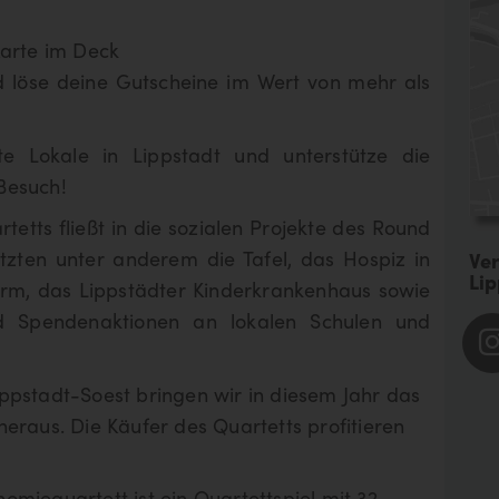
Essen & Genießen
Di
Karte im Deck
0
Treffer
0
Tr
d löse deine Gutscheine im Wert von mehr als
e Lokale in Lippstadt und unterstütze die
 Besuch!
etts fließt in die sozialen Projekte des Round
ützten unter anderem die Tafel, das Hospiz in
Ver
Lip
arm, das Lippstädter Kinderkrankenhaus sowie
nd Spendenaktionen an lokalen Schulen und
ppstadt-Soest bringen wir in diesem Jahr das
eraus. Die Käufer des Quartetts profitieren
miequartett ist ein Quartettspiel mit 32