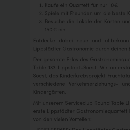
Kaufe ein Quartett für nur 10€
Shopping
Spiele mit Freunden um die beste 
0
Treffer
Besuche die Lokale der Karten un
150€ ein
Entdecke dabei neue und altbekannt
Lippstädter Gastronomie durch deinen
Der gesamte Erlös des Gastronomiequart
Table 133 Lippstadt-Soest. Wir unterst
Soest, das Kinderkrebsprojekt Fruchtal
verschiedene Verkehrserziehungs- u
Kindergärten.
Mit unserem Serviceclub Round Table Li
erste Lippstädter Gastronomiequartett h
von den vielen Vorteilen:
- SPIELESPASS: Das Lippstädter Gastrono