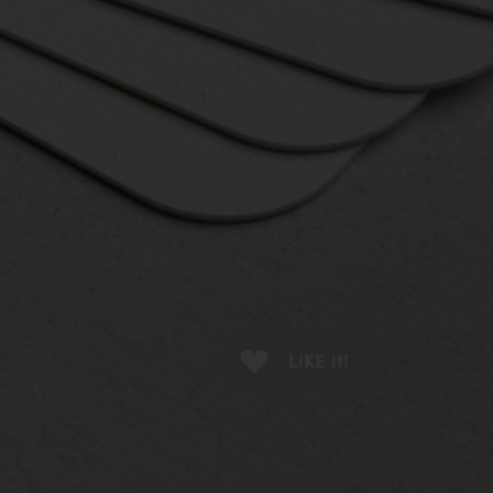
ern und eine
tenlos
LiKE it!