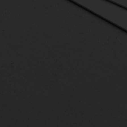
sst dich einloggen um Deine Lieblingsorte zu speich
Wenn Du noch kein Login hast, kannst Du Dich hier kos
indet jeder etwas.
Einloggen