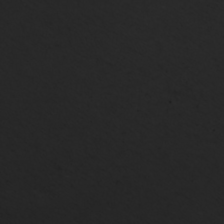
Meine LiKEs.
Du mu
Route anzulegen. 
In Lippstadt f
anmelden.
Registrieren