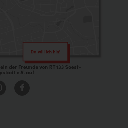
enstleistung
effer
Da will ich hin!
ein der Freunde von RT 133 Soest-
pstadt e.V. auf