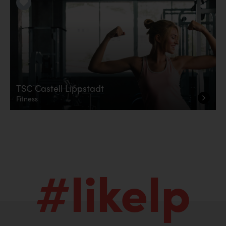
LiKE it!
TSC Castell Lippstadt
Fitness
#likelp