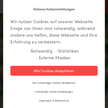
Datenschutzeinstellungen
In Lippstadt findet jeder
Meine LiKEs.
Du musst dich einloggen um
Wir nutzen Cookies auf unserer Webseite.
etwas.
Deine Lieblingsorte zu speichern und eine
Einige von ihnen sind notwendig, während
Route anzulegen. Wenn Du noch kein Login
andere uns helfen, diese Webseite und Ihre
hast, kannst Du Dich hier kostenlos anmelden.
Erfahrung zu verbessern.
· Notwendig
· Statistiken
· Externe Medien
Registrieren
Alle Cookies akzeptieren
Einloggen
Nur notwendige Cookies akzeptieren
Individuelle Cookie Einstellungen
Impressum & Datenschutz