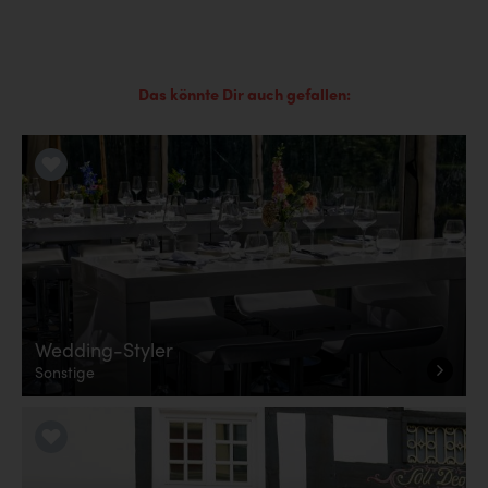
Das könnte Dir auch gefallen:
LiKE it!
Wedding-Styler
Sonstige
LiKE it!