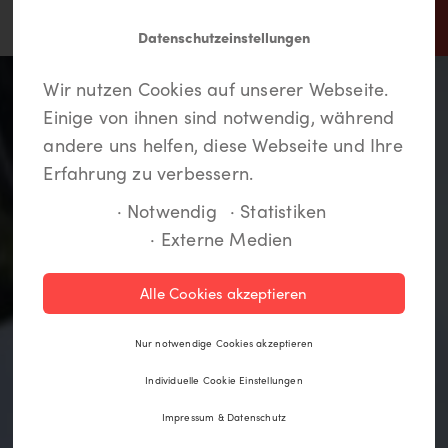
Datenschutzeinstellungen
In Lippstadt findet jeder
Meine LiKEs.
Du musst dich einloggen um
Wir nutzen Cookies auf unserer Webseite.
etwas.
Deine Lieblingsorte zu speichern und eine
Einige von ihnen sind notwendig, während
Route anzulegen. Wenn Du noch kein Login
andere uns helfen, diese Webseite und Ihre
hast, kannst Du Dich hier kostenlos anmelden.
Erfahrung zu verbessern.
· Notwendig
· Statistiken
· Externe Medien
Registrieren
Alle Cookies akzeptieren
Einloggen
Nur notwendige Cookies akzeptieren
Individuelle Cookie Einstellungen
Impressum & Datenschutz