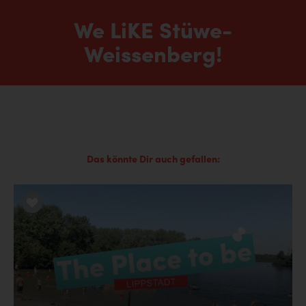
We LiKE Stüwe-
Weissenberg!
Das könnte Dir auch gefallen:
LiKE it!