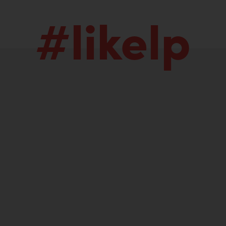
#likelp