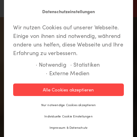
Datenschutzeinstellungen
In Lippstadt findet jeder
Meine LiKEs.
Du musst dich einloggen um
Wir nutzen Cookies auf unserer Webseite.
etwas.
Deine Lieblingsorte zu speichern und eine
Einige von ihnen sind notwendig, während
Route anzulegen. Wenn Du noch kein Login
andere uns helfen, diese Webseite und Ihre
hast, kannst Du Dich hier kostenlos anmelden.
Erfahrung zu verbessern.
· Notwendig
· Statistiken
· Externe Medien
Registrieren
Alle Cookies akzeptieren
Einloggen
Nur notwendige Cookies akzeptieren
Individuelle Cookie Einstellungen
Impressum & Datenschutz