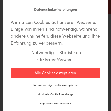
Datenschutzeinstellungen
In Lippstadt findet jeder
Meine LiKEs.
Du musst dich einloggen um
Wir nutzen Cookies auf unserer Webseite.
etwas.
Deine Lieblingsorte zu speichern und eine
Einige von ihnen sind notwendig, während
Route anzulegen. Wenn Du noch kein Login
andere uns helfen, diese Webseite und Ihre
hast, kannst Du Dich hier kostenlos anmelden.
Erfahrung zu verbessern.
· Notwendig
· Statistiken
· Externe Medien
Gut sehen und noch besser
Registrieren
aussehen
Alle Cookies akzeptieren
Einloggen
Längst ist die Brille ein modisches Accessoire
Nur notwendige Cookies akzeptieren
und nicht nur "Sehhife". Lippstadt bietet eine
Individuelle Cookie Einstellungen
enorme Vielzahl und Auswahl - Schau mal, was
man hier alles zu(m) Sehen und Aussehen
Impressum & Datenschutz
bekommt.