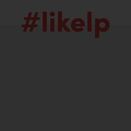
#likelp